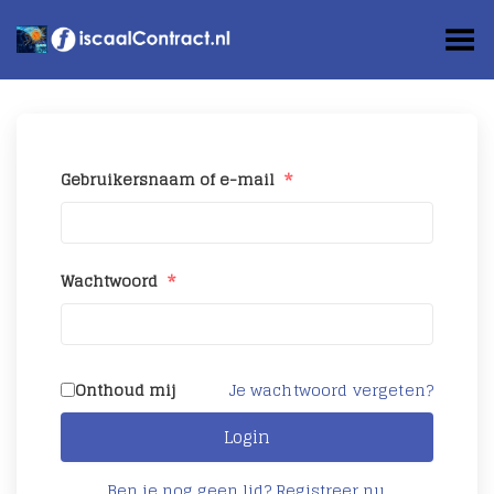
Toggle Menu
Gebruikersnaam of e-mail
*
Wachtwoord
*
Onthoud mij
Je wachtwoord vergeten?
Login
Ben je nog geen lid? Registreer nu.