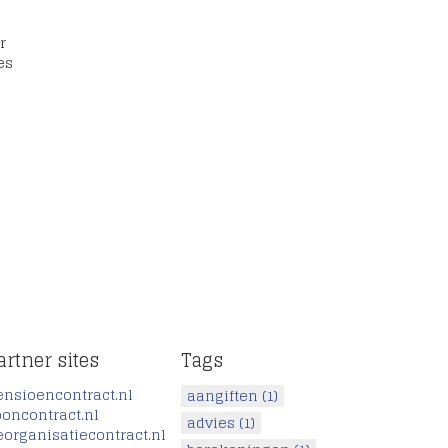
r
es
artner sites
Tags
ensioencontract.nl
aangiften
(1)
ooncontract.nl
advies
(1)
eorganisatiecontract.nl