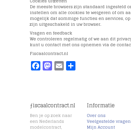
Cookies uitzetten
De meeste browsers zijn standaard ingesteld 
instellen om alle cookies te weigeren of om a
mogelijk dat sommige functies en services, op 
zijn uitgeschakeld in uw browser.
Vragen en feedback
We controleren regelmatig of we aan dit privacy 
kunt u contact met ons opnemen via de contac
Fiscaalcontract.nl
Facebook
Mastodon
Email
Delen
ƒiscaalcontract.nl
Informatie
Ben je op zoek naar
Over ons
een Nederlands
Veelgestelde vragen
modelcontract,
Mijn Account