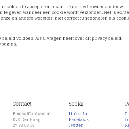
om cookies te accepteren, maar u kunt uw browser opnieuw
an te geven wanneer een cookie wordt verzonden. Het is echte
onze en andere websites, niet correct functioneren als cooki
beleid voldoen. Als u vragen heeft over dit privacy beleid,
tpagina.
Contact
Social
P
FiscaalContract.nl
LinkedIn
P
KvK DenHaag:
Facebook
L
27 33 68 19
Twitter
R