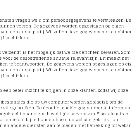
iensten vragen we u om persoonsgegevens te verstrekken. D
 kunnen voeren. De gegevens worden opgeslagen op eigen
e van een derde partij. Wij zullen deze gegevens niet combine
j beschikken.
 verzendt, is het mogelijk dat we die berichten bewaren. Som
voor de desbetreffende situatie relevant zijn. Dit maakt het
eken te beantwoorden. De gegevens worden opgeslagen op ei
e van een derde partij. Wij zullen deze gegevens niet combine
j beschikken.
en beter inzicht te krijgen in onze klanten, zodat wij onze
stbestandjes die op uw computer worden geplaatst) om de
e site gebruiken. De door het cookie gegenereerde informati
gebracht naar eigen beveiligde servers van Fiscaalcontract.
nformatie om bij te houden hoe u de website gebruikt, om
len en andere diensten aan te bieden met betrekking tot websi