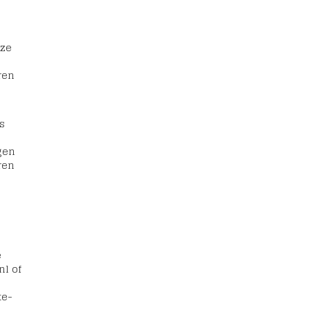
eze
ren
s
gen
ren
e
nl of
te-