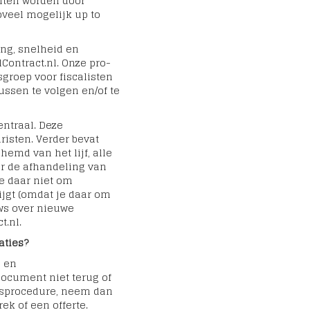
enten worden door
zoveel mogelijk up to
ng, snelheid en
Contract.nl. Onze pro-
sgroep voor fiscalisten
sussen te volgen en/of te
entraal. Deze
isten. Verder bevat
hemd van het lijf, alle
or de afhandeling van
je daar niet om
ijgt (omdat je daar om
ws over nieuwe
t.nl.
aties?
n en
document niet terug of
epsprocedure, neem dan
ek of een offerte.