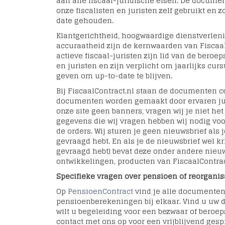
aan alle fiscaal-juridische eisen. De docum
onze fiscalisten en juristen zelf gebruikt en 
date geho
uden.
Klantgerichtheid, hoogwaardige dienstverleni
accuraatheid zijn de kernwaarden van Fiscaal
actieve fiscaal-juristen zijn lid van de beroep
en juristen en zijn verplicht om jaarlijks cur
geven om up-to-date te blijven.
Bij FiscaalContract.nl staan de documenten c
documenten worden gemaakt door ervaren jur
onze site geen banners, vragen wij je niet het 
gegevens die wij vragen hebben wij nodig vo
de orders. Wij sturen je geen nieuwsbrief als 
gevraagd hebt. En als je de nieuwsbrief wel kr
gevraagd hebt) bevat deze onder andere nieu
ontwikkelingen, producten van FiscaalContrac
Specifieke vragen over pensioen of reorganis
Op
PensioenContract
vind je alle documente
pensioenberekeningen bij elkaar. Vind u uw 
wilt u begeleiding voor een bezwaar of bero
contact met ons op voor een vrijblijvend gespr