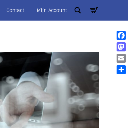
Search
Contact
Mijn Account
Face
Mast
Emai
Dele