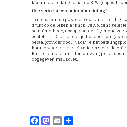
factuur die je krijgt staat de BTW gespecificeer
Hoe verloopt een orderafhandeling?
Je selecteert de gewenste documenten, legt 
drukt op de reken af knop. Vervolgens select
betaalmethode, accepteert de algemene voorw
bestelling. Daarna loop je het door jou gewen
betaalprovider door. Nadat je het betalingspr
kom je weer terug op de site en zie je de ord
Binnen enkele minuten ontvang je het docum
opgegeven mailadres.
Facebook
Mastodon
Email
Delen