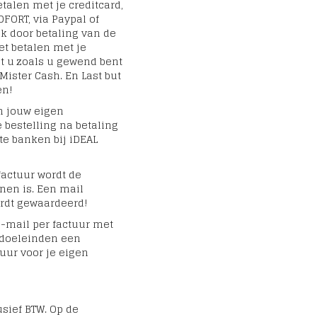
talen met je creditcard,
OFORT, via Paypal of
k door betaling van de
et betalen met je
nt u zoals u gewend bent
Mister Cash. En Last but
en!
in jouw eigen
bestelling na betaling
te banken bij iDEAL
factuur wordt de
nnen is. Een mail
ordt gewaardeerd!
e-mail per factuur met
 doeleinden een
tuur voor je eigen
usief BTW. Op de