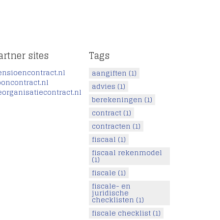
artner sites
Tags
ensioencontract.nl
aangiften
(1)
ooncontract.nl
advies
(1)
eorganisatiecontract.nl
berekeningen
(1)
contract
(1)
contracten
(1)
fiscaal
(1)
fiscaal rekenmodel
(1)
fiscale
(1)
fiscale- en
juridische
checklisten
(1)
fiscale checklist
(1)