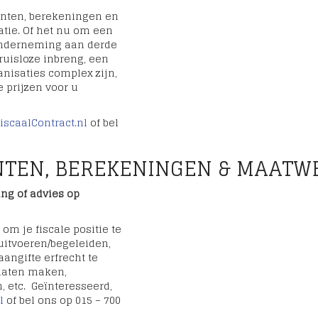
enten, berekeningen en
atie. Of het nu om een
n onderneming aan derde
ruisloze inbreng, een
anisaties complex zijn,
 prijzen voor u
iscaalContract.nl
of bel
EN, BEREKENINGEN & MAATWE
ng of advies op
 om je fiscale positie te
 uitvoeren/begeleiden,
angifte erfrecht te
 laten maken,
, etc. Geïnteresseerd,
l
of bel ons op 015 – 700