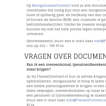
Op
ReorganisatieContract
vind je alle docum
checklisten die nodig zijn voor een reorganis
fusie of splitsing gaat, de (ver)koop van ee
of binnen de familie (BOR), een ruisende of ge
bedrijfsfusiefaciliteit. Omdat de meeste reorg
kunnen wij ook het hele proces tegen scherpe
uitvoeren.
Geinteresseerd, stuur een e-mail naar
info@F
ons op: 015 – 700 9714.
VRAGEN OVER DOCUMENT
Kan ik een overeenkomst, (pensioen)berekeni
maat krijgen?
Ja, bij FiscaalContract.nl kun je advies krijgen
optimaliseren, reorganisatie of koop te laten
een estate planningsadvies te krijgen of een a
laten verzorgen, overeenkomsten op maat te
een pensioen of lijfrenteberekening te maken
stuur een e-mail naar
info@FiscaalContract.n
9714.