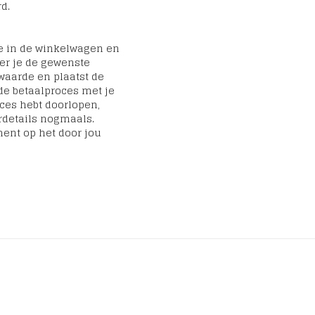
d.
ze in de winkelwagen en
eer je de gewenste
aarde en plaatst de
de betaalproces met je
oces hebt doorlopen,
erdetails nogmaals.
ent op het door jou