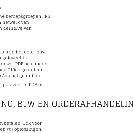
n
ische beroepsgroepen (RB
n netwerk van
n derhalve van
 daarin het door jouw
 geleverd in
dan wel PDF bestanden.
pen Office gebruiken.
 Acrobat gebruiken.
 geleverd in PDF en
ING, BTW EN ORDERAFHANDELI
n betalen. Ook voor
en wij oplossingen.