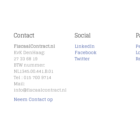
Contact
Social
P
FiscaalContract.nl
LinkedIn
P
KvK DenHaag:
Facebook
L
27 33 68 19
Twitter
R
BTW nummer:
NL1345.00.441.B.01
Tel : 015 700 9714
Mail:
info@fiscaalcontract.nl
Neem Contact op