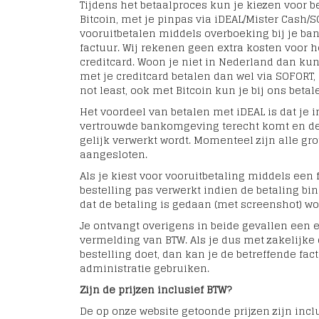
Tijdens het betaalproces kun je kiezen voor be
Bitcoin, met je pinpas via iDEAL/Mister Cash/S
vooruitbetalen middels overboeking bij je ban
factuur. Wij rekenen geen extra kosten voor h
creditcard. Woon je niet in Nederland dan ku
met je creditcard betalen dan wel via SOFORT, 
not least, ook met Bitcoin kun je bij ons betal
Het voordeel van betalen met iDEAL is dat je 
vertrouwde bankomgeving terecht komt en de 
gelijk verwerkt wordt. Momenteel zijn alle gro
aangesloten.
Als je kiest voor vooruitbetaling middels een 
bestelling pas verwerkt indien de betaling bi
dat de betaling is gedaan (met screenshot) w
Je ontvangt overigens in beide gevallen een 
vermelding van BTW. Als je dus met zakelijke
bestelling doet, dan kan je de betreffende fac
administratie gebruiken.
Zijn de prijzen inclusief BTW?
De op onze website getoonde prijzen zijn incl