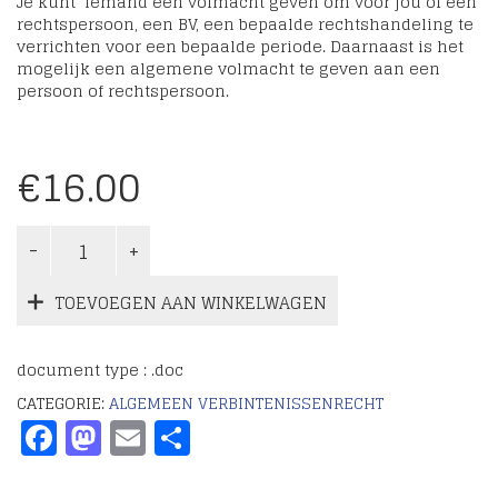
Je kunt iemand een volmacht geven om voor jou of een
rechtspersoon, een BV, een bepaalde rechtshandeling te
verrichten voor een bepaalde periode. Daarnaast is het
mogelijk een algemene volmacht te geven aan een
persoon of rechtspersoon.
€
16.00
TOEVOEGEN AAN WINKELWAGEN
document type : .doc
CATEGORIE:
ALGEMEEN VERBINTENISSENRECHT
Facebook
Mastodon
Email
Delen