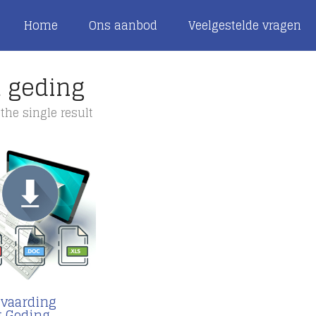
Home
Ons aanbod
Veelgestelde vragen
t geding
the single result
vaarding
t Geding