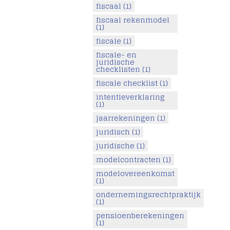
fiscaal
(1)
fiscaal rekenmodel
(1)
fiscale
(1)
fiscale- en
juridische
checklisten
(1)
fiscale checklist
(1)
intentieverklaring
(1)
jaarrekeningen
(1)
juridisch
(1)
juridische
(1)
modelcontracten
(1)
modelovereenkomst
(1)
ondernemingsrechtpraktijk
(1)
pensioenberekeningen
(1)