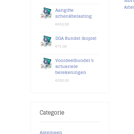
Arbe
Aangifte
schenkbelasting
€
450.00
€
DGA Bundel (kopie)
€
75.00
Voordeelbundel 5
actuariele
berekeningen
€
800.00
Categorie
Algemeen