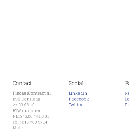
Contact
Social
P
FiscaalContract.nl
LinkedIn
P
KvK DenHaag:
Facebook
L
27 33 68 19
Twitter
R
BTW nummer:
NL1345.00.441.B.01
Tel : 015 700 9714
Mail: