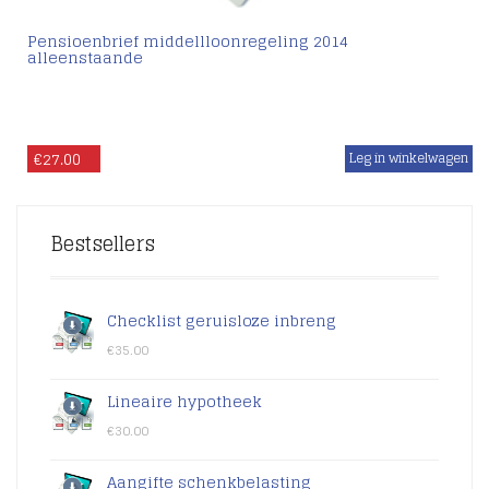
Pensioenbrief middellloonregeling 2014
alleenstaande
€
27.00
Bestsellers
Checklist geruisloze inbreng
€
35.00
Lineaire hypotheek
€
30.00
Aangifte schenkbelasting