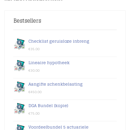
Bestsellers
Checklist geruisloze inbreng
€
35.00
Lineaire hypotheek
€
30.00
Aangifte schenkbelasting
€
450.00
DGA Bundel (kopie)
€
75.00
Voordeelbundel 5 actuariele